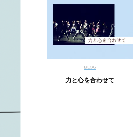
シ
ョ
ン
BLOG
力と心を合わせて