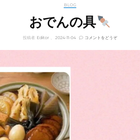
BLOG
おでんの具
(お
投稿者:
Editor
、
2024-11-04
コメントをどうぞ
で
ん
の
具
)