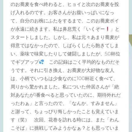
のお蕎麦を食べ終わると、ヒョイと次のお蕎麦を投
げ入れるのです。お客さんがお腹いっぱいになっ
て、自分のお椀にふたをするまで、このお蕎麦ポイ
が永遠に続きます。私は鼻息荒く「いくぞー
」と
スタートしました。しかし、私は元々あまり蕎麦が
得意ではなかったので、しばらくしたら飽きてしま
い、薬味で味変したりして健闘しましたが、50杯位
でギブアップ
この記録はごく平均的なものだそ
うです。それに引き換え、お蕎麦が大好物な友人
は、小柄でいつもは少食なのに100杯近く食べて、
周りから驚かれました。私についた仲居さんが「絶
対あなたが1番食べると思っていたのに、期待外れだ
ったわぁ」と言ったので、「なんか、すみません」
と謝って、ちょっぴり悔しかったことも覚えていま
す（笑） 次回、花巻を訪れる時には、また「わん
こそば」に挑戦してみようかなぁ？とも思っていま