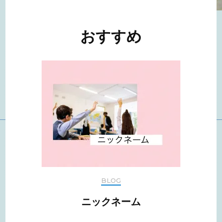
投
稿
ナ
おすすめ
ビ
ゲ
ー
シ
ョ
ン
BLOG
ニックネーム