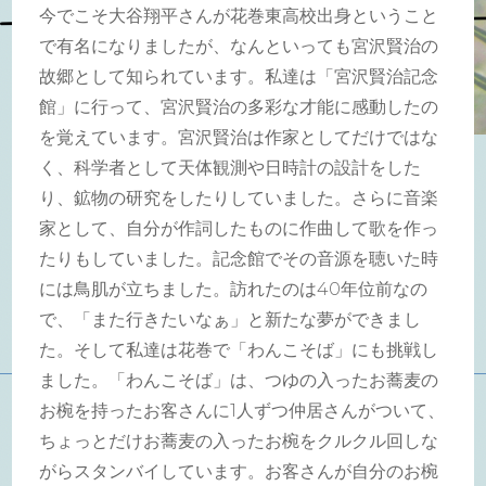
今でこそ大谷翔平さんが花巻東高校出身ということ
で有名になりましたが、なんといっても宮沢賢治の
故郷として知られています。私達は「宮沢賢治記念
館」に行って、宮沢賢治の多彩な才能に感動したの
を覚えています。宮沢賢治は作家としてだけではな
く、科学者として天体観測や日時計の設計をした
り、鉱物の研究をしたりしていました。さらに音楽
家として、自分が作詞したものに作曲して歌を作っ
たりもしていました。記念館でその音源を聴いた時
には鳥肌が立ちました。訪れたのは40年位前なの
で、「また行きたいなぁ」と新たな夢ができまし
た。そして私達は花巻で「わんこそば」にも挑戦し
ました。「わんこそば」は、つゆの入ったお蕎麦の
お椀を持ったお客さんに1人ずつ仲居さんがついて、
ちょっとだけお蕎麦の入ったお椀をクルクル回しな
がらスタンバイしています。お客さんが自分のお椀