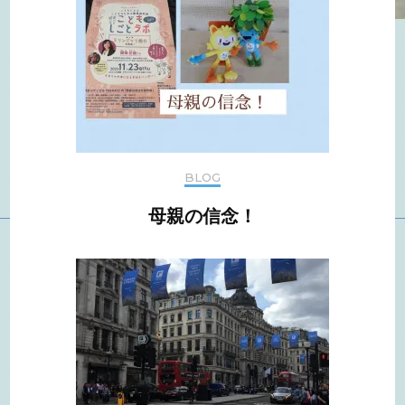
シ
ョ
ン
BLOG
母親の信念！