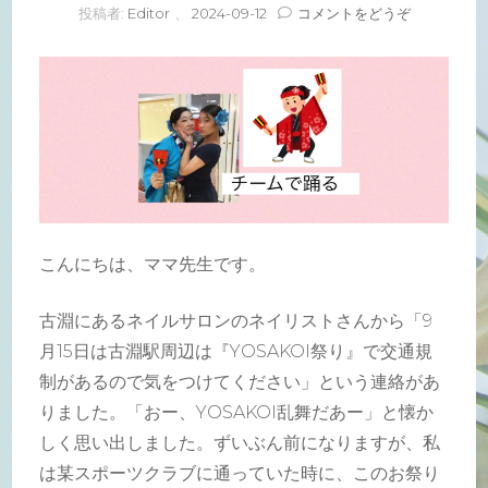
(チ
投稿者:
Editor
、
2024-09-12
コメントをどうぞ
ー
ム
で
踊
る)
こんにちは、ママ先生です。
古淵にあるネイルサロンのネイリストさんから「9
月15日は古淵駅周辺は『YOSAKOI祭り』で交通規
制があるので気をつけてください」という連絡があ
りました。「おー、YOSAKOI乱舞だあー」と懐か
しく思い出しました。ずいぶん前になりますが、私
は某スポーツクラブに通っていた時に、このお祭り