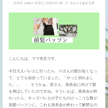
(前
投稿者:
Editor
更新日:
2025-07-28
コメントをどうぞ
髪
パ
ッ
ツ
ン)
こんにちは、ママ先生です。
今日大人バレエに行ったら、Mさんの髪が短くなっ
て、とても似合っていました。「やっと切れまし
た。」 …そうかぁ、皆さん、発表会に向けて髪
を伸ばしていたのですね。そういえば、発表会が終
わったら、キッズバレエの子たちのけっこうな数が
前髪パッツンに。これも発表会が終わって解禁なの