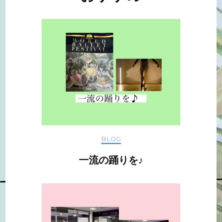
ビ
ゲ
ー
シ
ョ
ン
BLOG
一流の踊りを♪