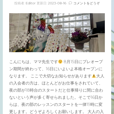
(
投稿者:
Editor
更新日:
2023-08-16
コメントをどうぞ
本
格
OPEN
)
こんにちは、ママ先生です
8月15日にプレオープ
ン期間が終わって、
16日にいよいよ本格オープンに
なります。 ここで大切なお知らせがあります
大人
の入会者の方は、
ほとんどがお仕事をされていて、
夜の部が18時台のスタートだと仕事帰りに間に合わ
ないという声
が多く寄せられました。そこで16日か
らは、
夜の部のレッスンのスタートを一律19時に変
更します。
どうぞよろしくお願いします。 大人の入