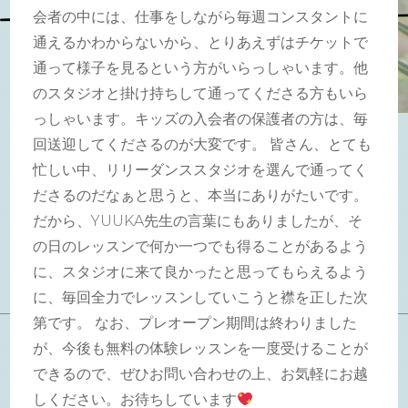
会者の中には、
仕事をしながら毎週コンスタントに
通えるかわからないから、
とりあえずはチケットで
通って様子を見るという方がいらっしゃい
ます。
他
のスタジオと掛け持ちして通ってくださる方もいら
っしゃいます
。キッズの入会者の保護者の方は、
毎
回送迎してくださるのが大変です。 皆さん、とても
忙しい中、
リリーダンススタジオを選んで通ってく
ださるのだなぁと思うと、
本当にありがたいです。
だから、
YUUKA先生の言葉にもありましたが、
そ
の日のレッスンで何か一つでも得ることがあるよう
に、
スタジオに来て良かったと思ってもらえるよう
に、
毎回全力でレッスンしていこうと襟を正した次
第です。 なお、プレオープン期間は終わりました
が、
今後も無料の体験レッスンを一度受けることが
できるので、
ぜひお問い合わせの上、お気軽にお越
しください。
お待ちしています