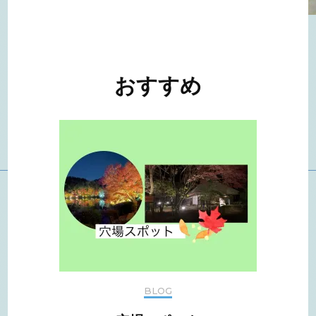
投
稿
ナ
おすすめ
ビ
ゲ
ー
シ
ョ
ン
BLOG