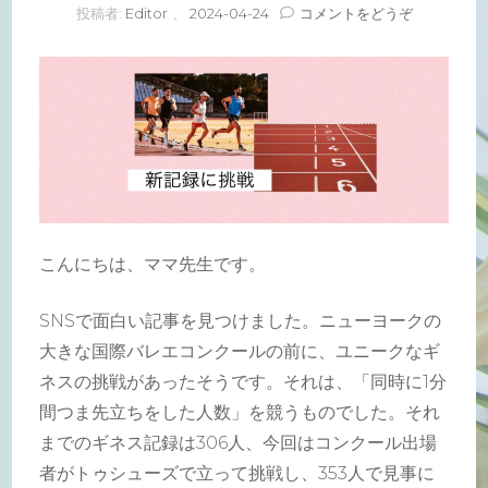
(新
投稿者:
Editor
、
2024-04-24
コメントをどうぞ
記
録
に
挑
戦)
こんにちは、ママ先生です。
SNSで面白い記事を見つけました。ニューヨークの
大きな国際バレエコンクールの前に、ユニークなギ
ネスの挑戦があったそうです。それは、「同時に1分
間つま先立ちをした人数」を競うものでした。それ
までのギネス記録は306人、今回はコンクール出場
者がトゥシューズで立って挑戦し、353人で見事に