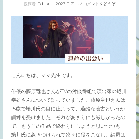
(運
投稿者:
Editor
、
2023-11-21
コメントをどうぞ
命
の
出
会
い)
こんにちは、ママ先生です。
俳優の藤原竜也さんがTVの対談番組で演出家の蜷川
幸雄さんについて語っていました。藤原竜也さんは
15歳で蜷川氏の目に止まって、過酷な稽古というか
訓練を受けました。それがあまりにも厳しかったの
で、もうこの作品で終わりにしようと思いつつも、
蜷川氏に惹きつけられて次々に役をこなし、結局は