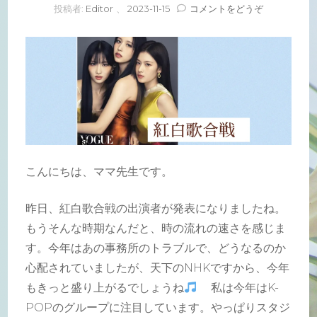
(紅
投稿者:
Editor
、
2023-11-15
コメントをどうぞ
白
歌
合
戦)
こんにちは、ママ先生です。
昨日、紅白歌合戦の出演者が発表になりましたね。
もうそんな時期なんだと、時の流れの速さを感じま
す。今年はあの事務所のトラブルで、どうなるのか
心配されていましたが、天下のNHKですから、今年
もきっと盛り上がるでしょうね
私は今年はK-
POPのグループに注目しています。やっぱりスタジ