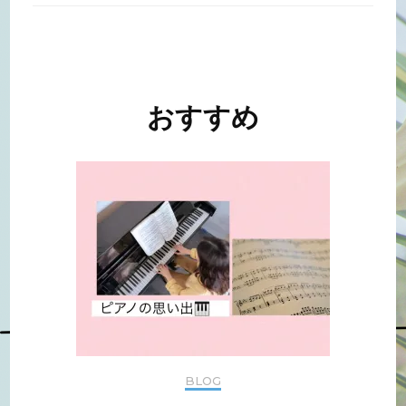
投
稿
ナ
おすすめ
ビ
ゲ
ー
シ
ョ
ン
BLOG