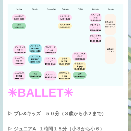
✳︎BALLET✳︎
▷ プレ&キッズ
５０分
（３歳から小２まで）
​▷
ジュニアA
１時間１５分（小３から小６）