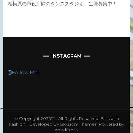
相模原の市役所隣のダンススタジオ、生徒募集中！
INSTAGRAM
Follow Me!
© Copyright 2026年
. All Rights Reserved.
Blossom
Fashion | Developed By
Blossom Themes
. Powered by
WordPress
.