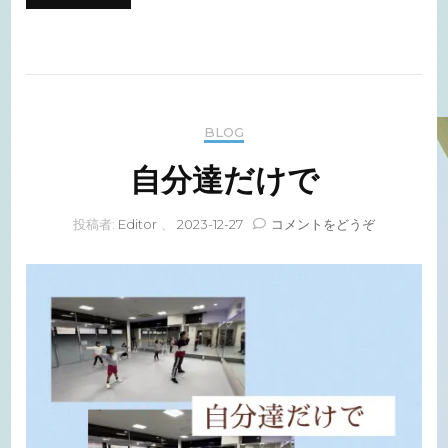
BLOG
自分達だけで
(自
投稿者:
Editor
、
2023-12-27
コメントをどうぞ
分
達
だ
け
で)