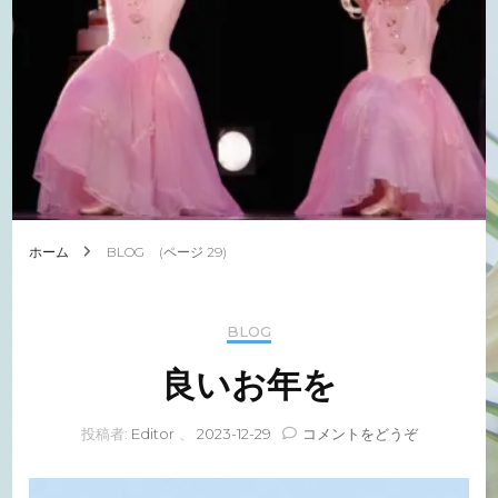
ホーム
BLOG
(ページ 29)
BLOG
良いお年を
(良
投稿者:
Editor
、
2023-12-29
コメントをどうぞ
い
お