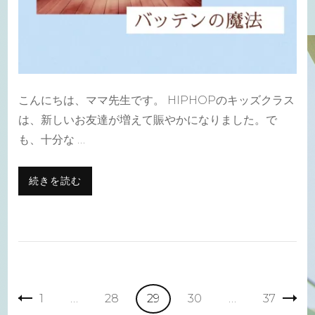
こんにちは、ママ先生です。 HIPHOPのキッズクラス
は、新しいお友達が増えて賑やかになりました。で
も、十分な …
続きを読む
投
固
固
固
固
固
1
…
28
29
30
…
37
稿