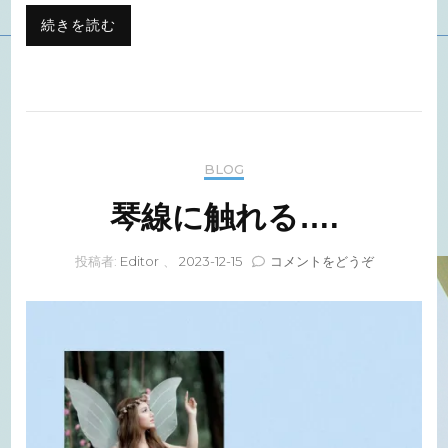
続きを読む
BLOG
琴線に触れる….
(琴
投稿者:
Editor
、
2023-12-15
コメントをどうぞ
線
に
触
れ
る….)