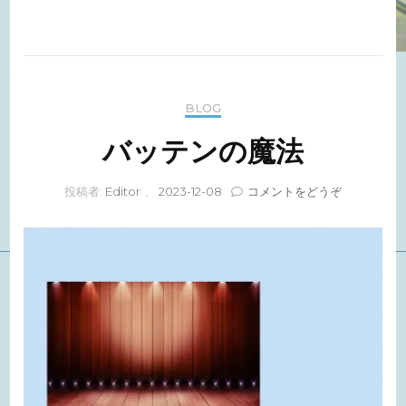
BLOG
バッテンの魔法
(バ
投稿者:
Editor
、
2023-12-08
コメントをどうぞ
ッ
テ
ン
の
魔
法)