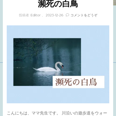
瀕死の白鳥
(瀕
投稿者:
Editor
、
2023-12-26
コメントをどうぞ
死
の
白
鳥)
こんにちは、ママ先生です。 川沿いの遊歩道をウォー