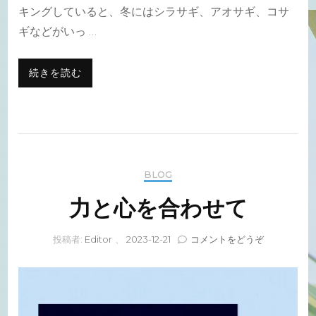
キングしていると、冬にはシラサギ、アオサギ、コサ
ギなどがいっ …
続きを読む
BLOG
力と心を合わせて
(力
投稿者:
Editor
、
2023-12-21
コメントをどうぞ
と
心
を
合
わ