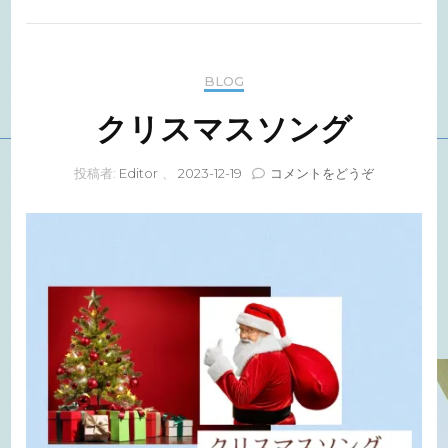
BLOG
クリスマスソング
(ク
投稿者:
Editor
、
2023-12-19
コメントをどうぞ
リ
ス
マ
ス
ソ
ン
グ)